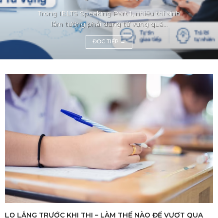
Trong IELTS Speaking Part 1, nhiều thí sinh
lầm tưởng phải dùng từ vựng quá...
ĐỌC TIẾP
→
LO LẮNG TRƯỚC KHI THI – LÀM THẾ NÀO ĐỂ VƯỢT QUA