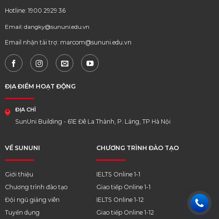
Hotline: 1900 2929 36
Email: dangky@sununi.edu.vn
Email nhận tài trợ: marcom@sununi.edu.vn
ĐỊA ĐIỂM HOẠT ĐỘNG
ĐỊA CHỈ
SunUni Building - 61E Đê La Thành, P. Láng, TP Hà Nội
VỀ SUNUNI
CHƯƠNG TRÌNH ĐÀO TẠO
Giới thiệu
IELTS Online 1-1
Chương trình đào tạo
Giao tiếp Online 1-1
Đội ngũ giảng viên
IELTS Online 1-12
Tuyển dụng
Giao tiếp Online 1-12