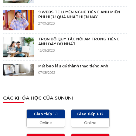
9 WEBSITE LUYỆN NGHE TIẾNG ANH MIỄN
PHÍ HIỆU QUẢ NHẤT HIỆN NAY
27/01/2023
TRỌN BỘ QUY TẮC NỐI ÂM TRONG TIẾNG
ANH ĐẦY ĐỦ NHẤT
15/09/2023
Mất bao lâu để thành thạo tiếng Anh
07/08/2022
NGUỒN GỐC CỦA TIẾNG ANH
CÁC KHÓA HỌC CỦA SUNUNI
05/12/2021
Giao tiếp 1-1
Giao tiếp 1-12
TIÊU CHÍ CHẤM IELTS SPEAKING, WRITING
Online
Online
2024 VÀ NHỮNG LƯU Ý
01/01/2024