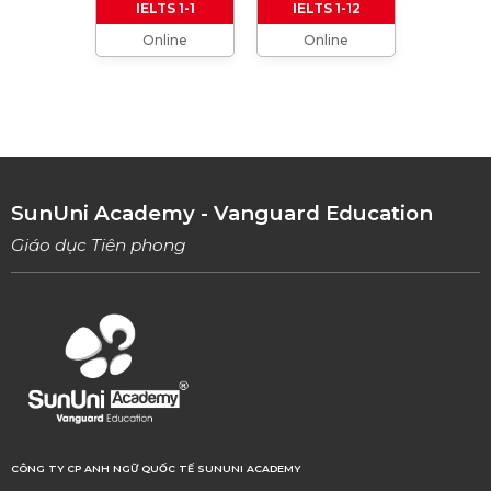
IELTS 1-1
IELTS 1-12
Online
Online
TỔNG HỢP CÁCH XƯNG HÔ TRONG TIẾNG
ANH (Từ formal đến informal)
01/08/2023
TỔNG HỢP 9 LOẠI LINKING WORDS THÔNG
DỤNG VÀ CÁCH VẬN DỤNG
17/06/2023
SunUni Academy - Vanguard Education
Giáo dục Tiên phong
CÔNG TY CP ANH NGỮ QUỐC TẾ SUNUNI ACADEMY