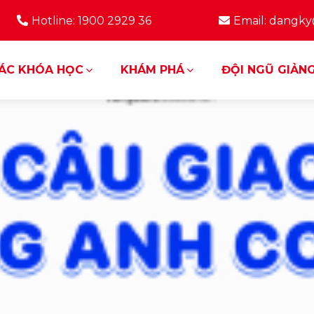
Hotline: 1900 2929 36
Email: dangk
ÁC KHÓA HỌC
KHÁM PHÁ
ĐỘI NGŨ GIẢNG