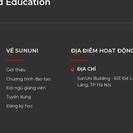
d Education
VỀ SUNUNI
ĐỊA ĐIỂM HOẠT ĐỘN
ĐỊA CHỈ
Giới thiệu
SunUni Building - 61E Đê L
Chương trình đào tạo
Láng, TP Hà Nội
Đội ngũ giảng viên
Tuyển dụng
Đăng ký học