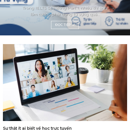
Trong IELTS Speaking Part 1, nhiều thí sinh
lầm tưởng phải dùng từ vựng quá...
ĐỌC TIẾP
→
Sự thật ít ai biết về học trực tuyến