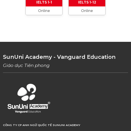
IELTS 1-1
IELTS 1-12
Online
Online
TỔNG HỢP CÁCH XƯNG HÔ TRONG TIẾNG
ANH (Từ formal đến informal)
01/08/2023
TỔNG HỢP 9 LOẠI LINKING WORDS THÔNG
DỤNG VÀ CÁCH VẬN DỤNG
17/06/2023
SunUni Academy - Vanguard Education
Giáo dục Tiên phong
CÔNG TY CP ANH NGỮ QUỐC TẾ SUNUNI ACADEMY