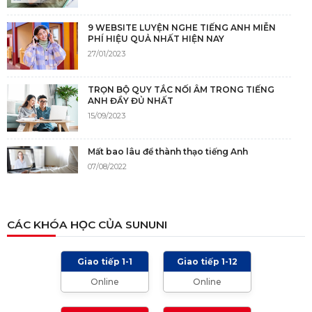
9 WEBSITE LUYỆN NGHE TIẾNG ANH MIỄN
PHÍ HIỆU QUẢ NHẤT HIỆN NAY
27/01/2023
TRỌN BỘ QUY TẮC NỐI ÂM TRONG TIẾNG
ANH ĐẦY ĐỦ NHẤT
15/09/2023
Mất bao lâu để thành thạo tiếng Anh
07/08/2022
NGUỒN GỐC CỦA TIẾNG ANH
CÁC KHÓA HỌC CỦA SUNUNI
05/12/2021
Giao tiếp 1-1
Giao tiếp 1-12
TIÊU CHÍ CHẤM IELTS SPEAKING, WRITING
Online
Online
2024 VÀ NHỮNG LƯU Ý
01/01/2024