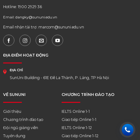
Hotline: 1900 2929 36
Email: dangky@sununi.edu.vn
Email nhận tài trợ: marcom@sununi.edu.vn
ĐỊA ĐIỂM HOẠT ĐỘNG
ĐỊA CHỈ
SunUni Building - 61E Đê La Thành, P. Láng, TP Hà Nội
VỀ SUNUNI
CHƯƠNG TRÌNH ĐÀO TẠO
Giới thiệu
IELTS Online 1-1
Chương trình đào tạo
Giao tiếp Online 1-1
Đội ngũ giảng viên
IELTS Online 1-12
Tuyển dụng
Giao tiếp Online 1-12