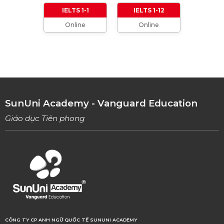
IELTS 1-1
IELTS 1-12
Online
Online
TỔNG HỢP CÁCH XƯNG HÔ TRONG TIẾNG
ANH (Từ formal đến informal)
01/08/2023
TỔNG HỢP 9 LOẠI LINKING WORDS THÔNG
DỤNG VÀ CÁCH VẬN DỤNG
17/06/2023
SunUni Academy - Vanguard Education
Giáo dục Tiên phong
CÔNG TY CP ANH NGỮ QUỐC TẾ SUNUNI ACADEMY