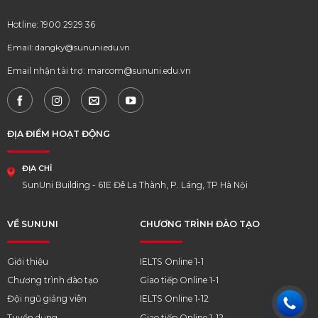
Hotline: 1900 2929 36
Email: dangky@sununi.edu.vn
Email nhận tài trợ: marcom@sununi.edu.vn
ĐỊA ĐIỂM HOẠT ĐỘNG
ĐỊA CHỈ
SunUni Building - 61E Đê La Thành, P. Láng, TP Hà Nội
VỀ SUNUNI
CHƯƠNG TRÌNH ĐÀO TẠO
Giới thiệu
IELTS Online 1-1
Chương trình đào tạo
Giao tiếp Online 1-1
Đội ngũ giảng viên
IELTS Online 1-12
Tuyển dụng
Giao tiếp Online 1-12