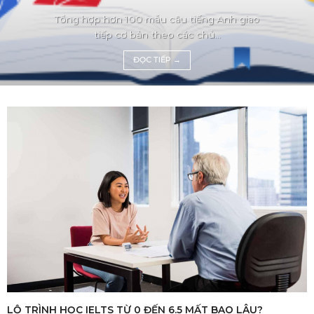
Tổng hợp hơn 100 mẫu câu tiếng Anh giao
tiếp cơ bản theo các chủ...
ĐỌC TIẾP
→
LỘ TRÌNH HỌC IELTS TỪ 0 ĐẾN 6.5 MẤT BAO LÂU?