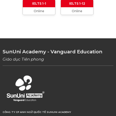
IELTS 1-1
IELTS 1-12
Online
Online
TỔNG HỢP CÁCH XƯNG HÔ TRONG TIẾNG
ANH (Từ formal đến informal)
01/08/2023
TỔNG HỢP 9 LOẠI LINKING WORDS THÔNG
DỤNG VÀ CÁCH VẬN DỤNG
17/06/2023
SunUni Academy - Vanguard Education
Giáo dục Tiên phong
CÔNG TY CP ANH NGỮ QUỐC TẾ SUNUNI ACADEMY