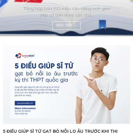
Tổng hợp hơn 100 mẫu câu tiếng Anh giao
tiếp cơ bản theo các chủ...
ĐỌC TIẾP
→
5 ĐIỀU GIÚP SĨ TỬ GẠT BỎ NỖI LO ÂU TRƯỚC KHI THI