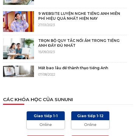
9 WEBSITE LUYỆN NGHE TIẾNG ANH MIỄN
PHÍ HIỆU QUẢ NHẤT HIỆN NAY
27/01/2023
TRỌN BỘ QUY TẮC NỐI ÂM TRONG TIẾNG
ANH ĐẦY ĐỦ NHẤT
15/09/2023
Mất bao lâu để thành thạo tiếng Anh
07/08/2022
NGUỒN GỐC CỦA TIẾNG ANH
CÁC KHÓA HỌC CỦA SUNUNI
05/12/2021
Giao tiếp 1-1
Giao tiếp 1-12
TIÊU CHÍ CHẤM IELTS SPEAKING, WRITING
Online
Online
2024 VÀ NHỮNG LƯU Ý
01/01/2024