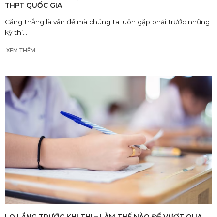
THPT QUỐC GIA
Căng thẳng là vấn đề mà chúng ta luôn gặp phải trước những
kỳ thi...
XEM THÊM
LO LẮNG TRƯỚC KHI THI – LÀM THẾ NÀO ĐỂ VƯỢT QUA