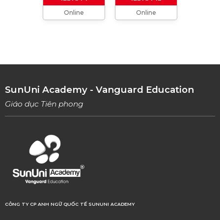
Online
Online
TỔNG HỢP CÁCH XƯNG HÔ TRONG TIẾNG
ANH (Từ formal đến informal)
01/08/2023
TỔNG HỢP 9 LOẠI LINKING WORDS THÔNG
DỤNG VÀ CÁCH VẬN DỤNG
17/06/2023
SunUni Academy - Vanguard Education
Giáo dục Tiên phong
CÔNG TY CP ANH NGỮ QUỐC TẾ SUNUNI ACADEMY