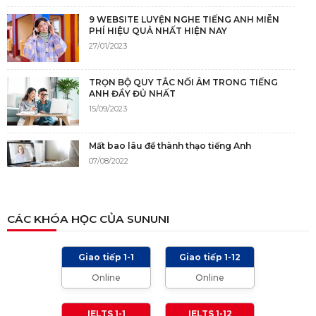
9 WEBSITE LUYỆN NGHE TIẾNG ANH MIỄN
PHÍ HIỆU QUẢ NHẤT HIỆN NAY
27/01/2023
TRỌN BỘ QUY TẮC NỐI ÂM TRONG TIẾNG
ANH ĐẦY ĐỦ NHẤT
15/09/2023
Mất bao lâu để thành thạo tiếng Anh
07/08/2022
NGUỒN GỐC CỦA TIẾNG ANH
CÁC KHÓA HỌC CỦA SUNUNI
05/12/2021
Giao tiếp 1-1
Giao tiếp 1-12
TIÊU CHÍ CHẤM IELTS SPEAKING, WRITING
Online
Online
2024 VÀ NHỮNG LƯU Ý
01/01/2024
IELTS 1-1
IELTS 1-12