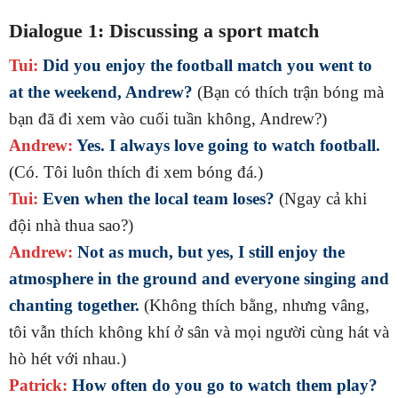
Dialogue 1: Discussing a sport match
Tui:
Did you enjoy the football match you went to
at the weekend,
Andrew?
(
Bạn có thích trận bóng mà
bạn đã đi xem vào cuối tuần không,
Andrew?)
Andrew:
Yes. I always love going to watch football.
(
Có. Tôi luôn thích đi xem bóng đá.)
Tui:
Even when the local team loses?
(
Ngay cả khi
đội nhà thua sao?)
Andrew:
Not as much, but yes, I still enjoy the
atmosphere in the ground and
everyone singing and
chanting together.
(
Không thích bằng, nhưng vâng,
tôi vẫn thích không khí ở sân và mọi
người cùng hát và
hò hét với nhau.)
Patrick:
How often do you go to watch them play?