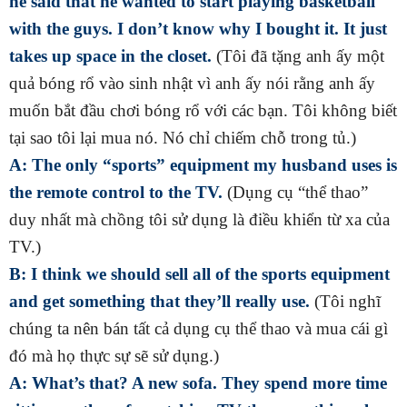
he said that he wanted to
start playing basketball
with the guys. I don’t know why I bought it. It just
takes up space in the closet.
(
Tôi đã tặng anh ấy một
quả bóng rổ vào sinh nhật vì anh ấy nói rằng anh
ấy
muốn bắt đầu chơi bóng rổ với các bạn. Tôi không biết
tại sao tôi lại
mua nó. Nó chỉ chiếm chỗ trong tủ.)
A: The only “sports” equipment my husband uses is
the remote control to the
TV.
(
Dụng cụ “thể thao”
duy nhất mà chồng tôi sử dụng là điều khiển từ xa của
TV.)
B: I think we should sell all of the sports equipment
and get something that
they’ll really use.
(
Tôi nghĩ
chúng ta nên bán tất cả dụng cụ thể thao và mua cái gì
đó mà họ
thực sự sẽ sử dụng.)
A: What’s that? A new sofa. They spend more time