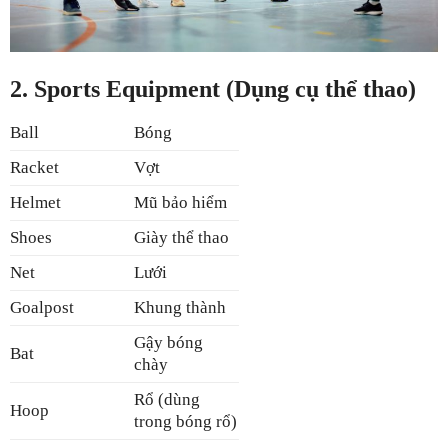
2. Sports Equipment (Dụng cụ thể thao)
Ball
Bóng
Racket
Vợt
Helmet
Mũ bảo hiểm
Shoes
Giày thể thao
Net
Lưới
Goalpost
Khung thành
Gậy bóng
Bat
chày
Rổ (dùng
Hoop
trong bóng rổ)