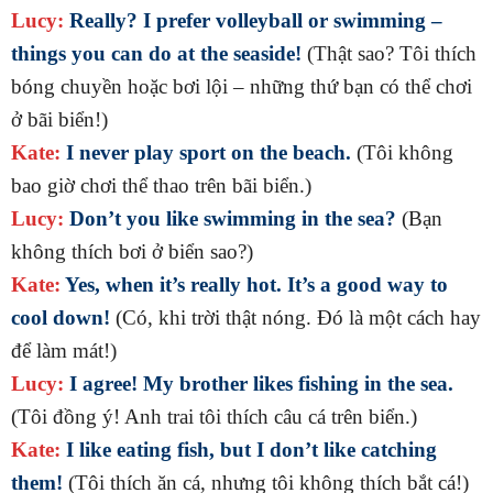
Lucy:
Really? I prefer volleyball or swimming –
things you can do at the
seaside!
(
Thật sao? Tôi thích
bóng chuyền hoặc bơi lội – những thứ bạn có thể
chơi
ở bãi biển!)
Kate:
I never play sport on the beach.
(
Tôi không
bao giờ chơi thể thao trên bãi biển.)
Lucy:
Don’t you like swimming in the sea?
(
Bạn
không thích bơi ở biển sao?)
Kate:
Yes, when it’s really hot. It’s a good way to
cool down!
(
Có, khi trời thật nóng. Đó là một cách hay
để làm mát!)
Lucy:
I agree! My brother likes fishing in the sea.
(
Tôi đồng ý! Anh trai tôi thích câu cá trên biển.)
Kate:
I like eating fish, but I don’t like catching
them!
(
Tôi thích ăn cá, nhưng tôi không thích bắt cá!)