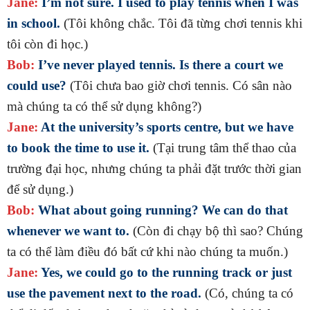
Jane:
I’m not sure. I used to play tennis when I was
in school.
(
Tôi không chắc. Tôi đã từng chơi tennis khi
tôi còn đi học.)
Bob:
I’ve never played tennis. Is there a court we
could use?
(
Tôi chưa bao giờ chơi tennis. Có sân nào
mà chúng ta có thể sử dụng
không?)
Jane:
At the university’s sports centre, but we have
to book the time to use it.
(
Tại trung tâm thể thao của
trường đại học, nhưng chúng ta phải đặt
trước thời gian
để sử dụng.)
Bob:
What about going running? We can do that
whenever we want to.
(
Còn đi chạy bộ thì sao? Chúng
ta có thể làm điều đó bất cứ khi nào
chúng ta muốn.)
Jane:
Yes, we could go to the running track or just
use the pavement next to
the road.
(
Có, chúng ta có