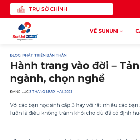
Chuyển
TRỤ SỞ CHÍNH
đến
nội
dung
VỀ SUNUNI
C
BLOG
,
PHÁT TRIỂN BẢN THÂN
Hành trang vào đời – Tả
ngành, chọn nghề
ĐĂNG LÚC
3 THÁNG MƯỜI HAI, 2021
Với các bạn học sinh cấp 3 hay với rất nhiều các bạn
luôn là điều không tránh khỏi cho dù đã có định hư