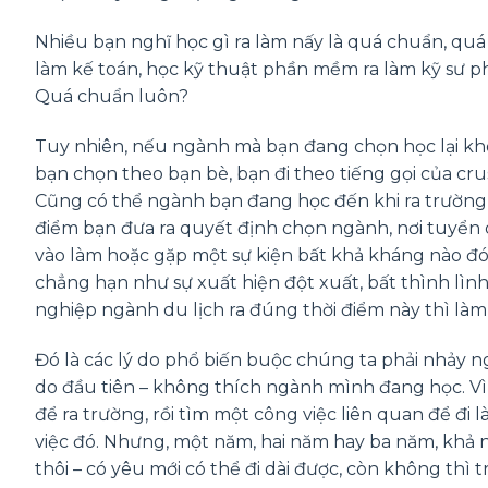
Nhiều bạn nghĩ học gì ra làm nấy là quá chuẩn, quá 
làm kế toán, học kỹ thuật phần mềm ra làm kỹ sư ph
Quá chuẩn luôn?
Tuy nhiên, nếu ngành mà bạn đang chọn học lại khô
bạn chọn theo bạn bè, bạn đi theo tiếng gọi của cr
Cũng có thể ngành bạn đang học đến khi ra trường t
điểm bạn đưa ra quyết định chọn ngành, nơi tuyển d
vào làm hoặc gặp một sự kiện bất khả kháng nào đ
chẳng hạn như sự xuất hiện đột xuất, bất thình lình
nghiệp ngành du lịch ra đúng thời điểm này thì làm
Đó là các lý do phổ biến buộc chúng ta phải nhảy n
do đầu tiên – không thích ngành mình đang học. Vì
để ra trường, rồi tìm một công việc liên quan để đi 
việc đó. Nhưng, một năm, hai năm hay ba năm, khả nă
thôi – có yêu mới có thể đi dài được, còn không thì