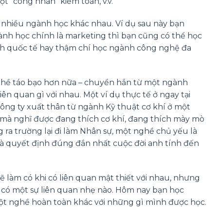
t “công nhân” kiểm toán, v.v.
ừ nhiều ngành học khác nhau. Ví dụ sau này bạn
nh học chính là marketing thì bạn cũng có thể học
nh quốc tế hay thậm chí học ngành công nghệ đa
ghề táo bạo hơn nữa – chuyển hẳn từ một ngành
 quan gì với nhau. Một ví dụ thực tế ở ngay tại
ông ty xuất thân từ ngành Kỹ thuật cơ khí ở một
i mà nghĩ được đang thích cơ khí, đang thích mày mò
g ra trường lại đi làm Nhân sự, một nghề chủ yếu là
y là quyết định đúng đắn nhất cuộc đời anh tính đến
ẽ làm có khi có liên quan mật thiết với nhau, nhưng
ề có một sự liên quan nhẹ nào. Hôm nay bạn học
một nghề hoàn toàn khác với những gì mình được học.