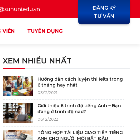
ĐĂNG KÝ
y@sununi.edu.vn
TƯ VẤN
 VIÊN
TUYỂN DỤNG
XEM NHIỀU NHẤT
Hướng dẫn cách luyện thi Ielts trong
6 tháng hay nhất
03/12/2021
Giới thiệu 6 trình độ tiếng Anh – Bạn
đang ở trình độ nào?
06/12/2022
TỔNG HỢP TÀI LIỆU GIAO TIẾP TIẾNG
ANH CHO NGƯỜI MỚI BẮT ĐẦU