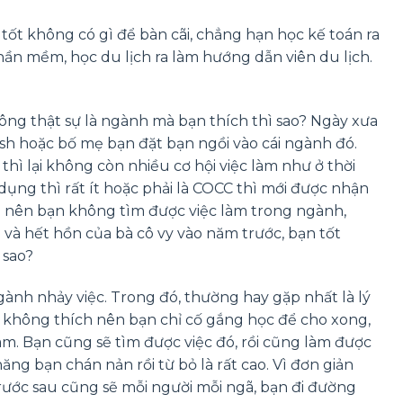
tốt không có gì để bàn cãi, chẳng hạn học kế toán ra
ần mềm, học du lịch ra làm hướng dẫn viên du lịch.
ng thật sự là ngành mà bạn thích thì sao? Ngày xưa
ush hoặc bố mẹ bạn đặt bạn ngồi vào cái ngành đó.
hì lại không còn nhiều cơ hội việc làm như ở thời
ụng thì rất ít hoặc phải là COCC thì mới được nhận
ó nên bạn không tìm được việc làm trong ngành,
 và hết hồn của bà cô vy vào năm trước, bạn tốt
 sao?
gành nhảy việc. Trong đó, thường hay gặp nhất là lý
 không thích nên bạn chỉ cố gắng học để cho xong,
làm. Bạn cũng sẽ tìm được việc đó, rồi cũng làm được
ng bạn chán nản rồi từ bỏ là rất cao. Vì đơn giản
 trước sau cũng sẽ mỗi người mỗi ngã, bạn đi đường