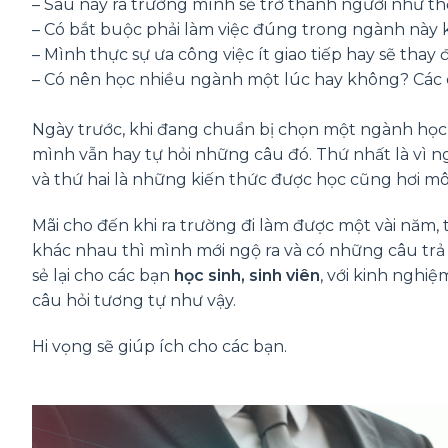
– Sau này ra trường mình sẽ trở thành người như t
– Có bắt buộc phải làm việc đúng trong ngành này
– Mình thực sự ưa công việc ít giao tiếp hay sẽ thay 
– Có nên học nhiều ngành một lúc hay không? Các c
Ngày trước, khi đang chuẩn bị chọn một ngành học v
mình vẫn hay tự hỏi những câu đó. Thứ nhất là vì 
và thứ hai là những kiến thức được học cũng hơi môn
Mãi cho đến khi ra trường đi làm được một vài năm, 
khác nhau thì mình mới ngộ ra và có những câu trả lờ
sẻ lại cho các bạn
học sinh, sinh viên
, với kinh nghi
câu hỏi tương tự như vậy.
Hi vọng sẽ giúp ích cho các bạn.