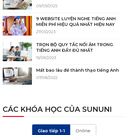
05/05/2025
9 WEBSITE LUYỆN NGHE TIẾNG ANH
MIỄN PHÍ HIỆU QUẢ NHẤT HIỆN NAY
27/01/2023
TRỌN BỘ QUY TẮC NỐI ÂM TRONG
TIẾNG ANH ĐẦY ĐỦ NHẤT
15/09/2023
Mất bao lâu để thành thạo tiếng Anh
07/08/2022
NGUỒN GỐC CỦA TIẾNG ANH
05/12/2021
CÁC KHÓA HỌC CỦA SUNUNI
TIÊU CHÍ CHẤM IELTS SPEAKING,
WRITING 2024 VÀ NHỮNG LƯU Ý
Giao tiếp 1-1
Online