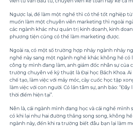
viên tư vấn đầu tư, chuyên viên kế toán hay kể cả mộ
Ngược lại, để làm một nghề thì có thể tốt nghiệp t
muốn làm một chuyên viên marketing thì ngoài ngà
các ngành khác như quản trị kinh doanh, kinh doa
phương tiện cũng có thể làm marketing được.
Ngoài ra, có một số trường hợp nhảy ngành nhảy n
nghề này sang một ngành nghề khác không hề có liên
công ty mình đang làm, anh giám đốc nhân sự của c
trường chuyên về kỹ thuật là Đại học Bách Khoa. A
chế tạo, làm việc với máy móc, cày cuốc học tập xon
làm việc với con người. Có lần tâm sự, anh bảo: “Đâ
thời điểm hiện tại”.
Nên là, cái ngành mình đang học và cái nghề mình s
có khi lại như hai đường thẳng song song, không h
ngành này, đến khi ra trường biết đâu bạn lại làm 