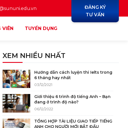
ĐĂNG KÝ
y@sununi.edu.vn
TƯ VẤN
 VIÊN
TUYỂN DỤNG
XEM NHIỀU NHẤT
Hướng dẫn cách luyện thi Ielts trong
6 tháng hay nhất
03/12/2021
Giới thiệu 6 trình độ tiếng Anh – Bạn
đang ở trình độ nào?
06/12/2022
TỔNG HỢP TÀI LIỆU GIAO TIẾP TIẾNG
ANH CHO NGƯỜI MỚI BẮT ĐẦU