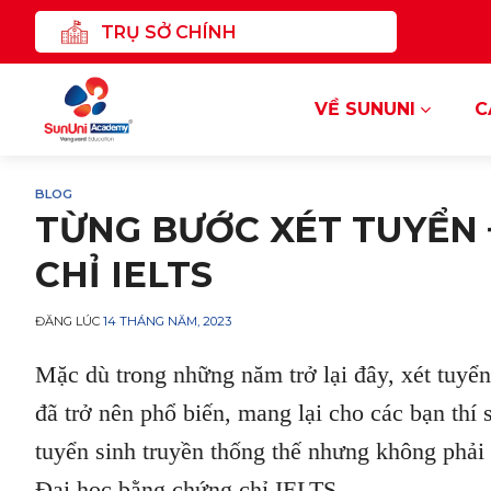
Chuyển
TRỤ SỞ CHÍNH
đến
nội
dung
VỀ SUNUNI
C
BLOG
TỪNG BƯỚC XÉT TUYỂN
CHỈ IELTS
ĐĂNG LÚC
14 THÁNG NĂM, 2023
Mặc dù trong những năm trở lại đây, xét tuyể
đã trở nên phổ biến, mang lại cho các bạn thí
tuyển sinh truyền thống thế nhưng không phải 
Đại học bằng chứng chỉ IELTS.