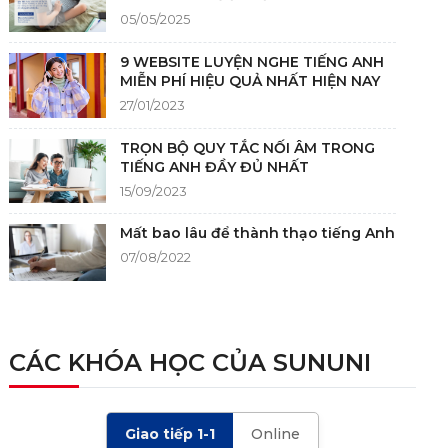
05/05/2025
9 WEBSITE LUYỆN NGHE TIẾNG ANH
MIỄN PHÍ HIỆU QUẢ NHẤT HIỆN NAY
27/01/2023
TRỌN BỘ QUY TẮC NỐI ÂM TRONG
TIẾNG ANH ĐẦY ĐỦ NHẤT
15/09/2023
Mất bao lâu để thành thạo tiếng Anh
07/08/2022
NGUỒN GỐC CỦA TIẾNG ANH
05/12/2021
CÁC KHÓA HỌC CỦA SUNUNI
TIÊU CHÍ CHẤM IELTS SPEAKING,
WRITING 2024 VÀ NHỮNG LƯU Ý
Giao tiếp 1-1
Online