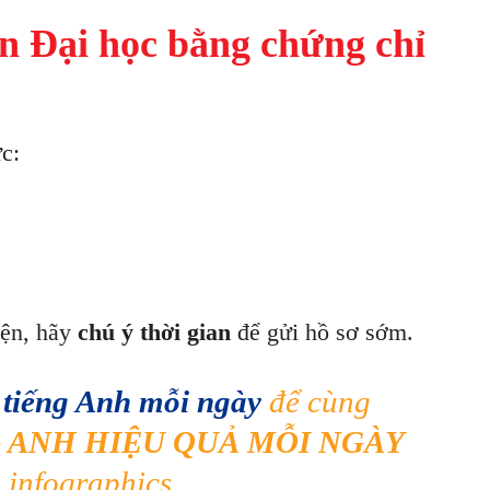
ển Đại học bằng chứng chỉ
́c:
iện, hãy
chú ý thời gian
để gửi hồ sơ sớm.
c tiếng Anh mỗi ngày
để cùng
 ANH HIỆU QUẢ MỖI NGÀY
, infographics,…