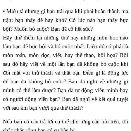
• Miêu tả những gì bạn trải qua khi phải hoàn thành ma
trận: bạn thấy dễ hay khó? Có lúc nào bạn thấy bực
bội? Muốn bỏ cuộc? Bạn đã cố hết sức?
Hãy thử điểm lại những thứ hay những môn học nào
làm bạn dễ bực bội và bỏ cuộc nhất. Liệu đó có phải là
môn toán, môn đọc, viết, hay thể thao, hội họa? Rồi
sau đó hãy viết về một lần bạn đã không bỏ cuộc khi
đối mặt với thử thách và thất bại. Điều gì là động lực
để bạn đã không bỏ cuộc? Bạn đã nghĩ về những gì
mình có thể làm được? Bạn đã tự động viên mình hay
có người động viên bạn? Bạn đã nghĩ về kết quả tuyệt
vời sau khi bạn vượt qua thử thách?
Nếu bạn có câu trả lời cụ thể cho từng câu hỏi trên, tôi
chắc chắn rằng bạn có sự bền bỉ.