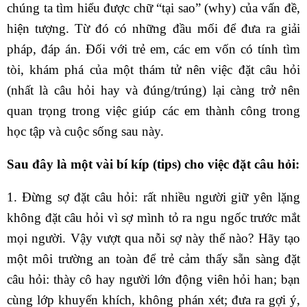
chúng ta tìm hiểu được chữ “tại sao” (why) của vấn đề,
hiện tượng. Từ đó có những đầu mối để đưa ra giải
pháp, đáp án. Đối với trẻ em, các em vốn có tính tìm
tòi, khám phá của một thám tử nên việc đặt câu hỏi
(nhất là câu hỏi hay và đúng/trúng) lại càng trở nên
quan trọng trong việc giúp các em thành công trong
học tập và cuộc sống sau này.
Sau đây là một vài bí kíp (tips) cho việc đặt câu hỏi:
1. Đừng sợ đặt câu hỏi: rất nhiều người giữ yên lặng
không đặt câu hỏi vì sợ mình tỏ ra ngu ngốc trước mắt
mọi người. Vậy vượt qua nỗi sợ này thế nào? Hãy tạo
một môi trường an toàn để trẻ cảm thấy sẵn sàng đặt
câu hỏi: thày cô hay người lớn động viên hỏi han; bạn
cùng lớp khuyến khích, không phán xét; đưa ra gợi ý,