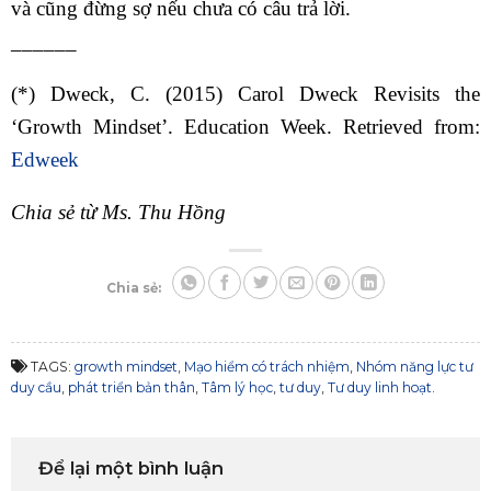
và cũng đừng sợ nếu chưa có câu trả lời.
______
(*) Dweck, C. (2015) Carol Dweck Revisits the
‘Growth Mindset’. Education Week. Retrieved from:
Edweek
Chia sẻ từ Ms. Thu Hồng
Chia sẻ:
TAGS:
growth mindset
,
Mạo hiểm có trách nhiệm
,
Nhóm năng lực tư
duy cầu
,
phát triển bản thân
,
Tâm lý học
,
tư duy
,
Tư duy linh hoạt
.
Để lại một bình luận