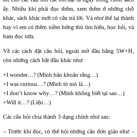
ấy. Nhiều khi phải đọc thêm, xem thêm ở những chỗ
khác, sách khác mới có câu trả lời. Và như thế lại thành
hay vì em có thêm niềm hứng thú tìm hiểu, học hỏi, và
ham đọc nữa.
Về các cách đặt câu hỏi, ngoài mở đầu bằng 5W+H,
còn những cách bắt đầu khác như: ­
+I wonder…? (Mình băn khoăn rằng…) ­
+I was curious…? (Mình tò mò là…) ­
+I don’t know why…? (Mình không biết tại sao…) ­
+Will it…? (Liệu…)
Các câu hỏi chia thành 3 dạng chính như sau:
– Trước khi đọc, có thể hỏi những câu đơn giản như: ­