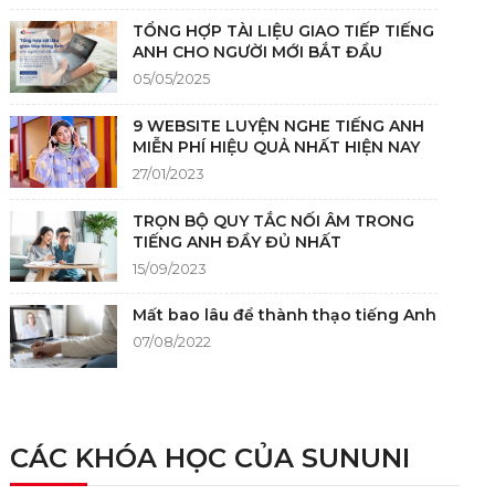
TỔNG HỢP TÀI LIỆU GIAO TIẾP TIẾNG
ANH CHO NGƯỜI MỚI BẮT ĐẦU
05/05/2025
9 WEBSITE LUYỆN NGHE TIẾNG ANH
MIỄN PHÍ HIỆU QUẢ NHẤT HIỆN NAY
27/01/2023
TRỌN BỘ QUY TẮC NỐI ÂM TRONG
TIẾNG ANH ĐẦY ĐỦ NHẤT
15/09/2023
Mất bao lâu để thành thạo tiếng Anh
07/08/2022
NGUỒN GỐC CỦA TIẾNG ANH
05/12/2021
CÁC KHÓA HỌC CỦA SUNUNI