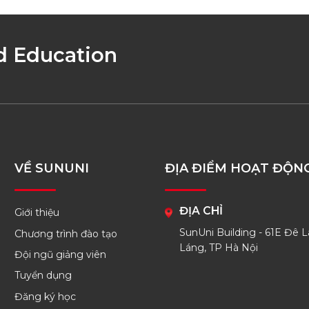
d Education
VỀ SUNUNI
ĐỊA ĐIỂM HOẠT ĐỘN
ĐỊA CHỈ
Giới thiệu
SunUni Building - 61E Đê L
Chương trình đào tạo
Láng, TP Hà Nội
Đội ngũ giảng viên
Tuyển dụng
Đăng ký học