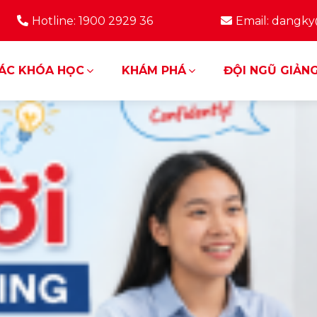
Hotline: 1900 2929 36
Email: dangk
ÁC KHÓA HỌC
KHÁM PHÁ
ĐỘI NGŨ GIẢNG