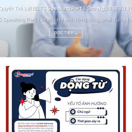
BLOG HỌC TIẾNG ANH
Quyết Trả Lời IELTS Speaking Part 1 Cho Người Bí Từ 
 Speaking Part 1, nhiều thí sinh lầm tưởng phải dùng từ
ĐỌC TIẾP
→