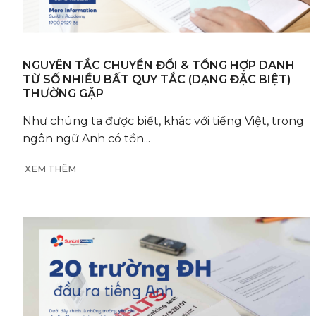
NGUYÊN TẮC CHUYỂN ĐỔI & TỔNG HỢP DANH
TỪ SỐ NHIỀU BẤT QUY TẮC (DẠNG ĐẶC BIỆT)
THƯỜNG GẶP
Như chúng ta được biết, khác với tiếng Việt, trong
ngôn ngữ Anh có tồn...
XEM THÊM