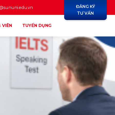
ĐĂNG KÝ
y@sununi.edu.vn
TƯ VẤN
 VIÊN
TUYỂN DỤNG