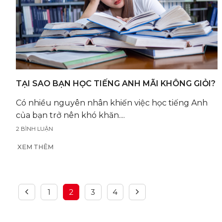
TẠI SAO BẠN HỌC TIẾNG ANH MÃI KHÔNG GIỎI?
Có nhiều nguyên nhân khiến việc học tiếng Anh
của bạn trở nên khó khăn....
2 BÌNH LUẬN
XEM THÊM
1
2
3
4